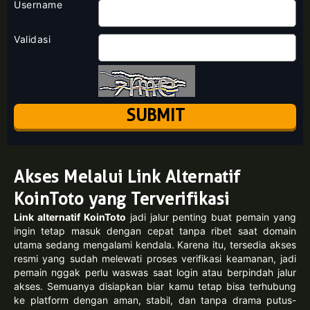
Username
Validasi
Akses Melalui Link Alternatif
KoinToto yang Terverifikasi
Link alternatif KoinToto
jadi jalur penting buat pemain yang
ingin tetap masuk dengan cepat tanpa ribet saat domain
utama sedang mengalami kendala. Karena itu, tersedia akses
resmi yang sudah melewati proses verifikasi keamanan, jadi
pemain nggak perlu waswas saat login atau berpindah jalur
akses. Semuanya disiapkan biar kamu tetap bisa terhubung
ke platform dengan aman, stabil, dan tanpa drama putus-