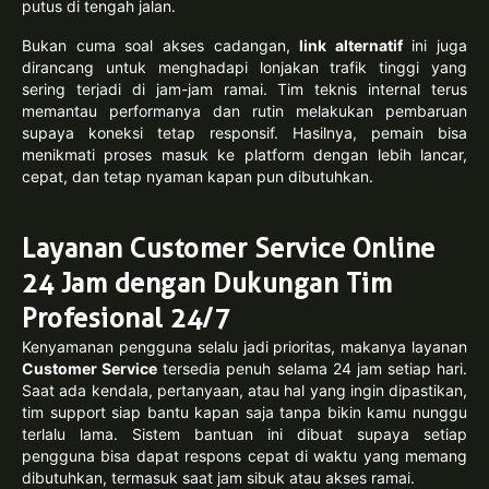
putus di tengah jalan.
Bukan cuma soal akses cadangan,
link alternatif
ini juga
dirancang untuk menghadapi lonjakan trafik tinggi yang
sering terjadi di jam-jam ramai. Tim teknis internal terus
memantau performanya dan rutin melakukan pembaruan
supaya koneksi tetap responsif. Hasilnya, pemain bisa
menikmati proses masuk ke platform dengan lebih lancar,
cepat, dan tetap nyaman kapan pun dibutuhkan.
Layanan Customer Service Online
24 Jam dengan Dukungan Tim
Profesional 24/7
Kenyamanan pengguna selalu jadi prioritas, makanya layanan
Customer Service
tersedia penuh selama 24 jam setiap hari.
Saat ada kendala, pertanyaan, atau hal yang ingin dipastikan,
tim support siap bantu kapan saja tanpa bikin kamu nunggu
terlalu lama. Sistem bantuan ini dibuat supaya setiap
pengguna bisa dapat respons cepat di waktu yang memang
dibutuhkan, termasuk saat jam sibuk atau akses ramai.