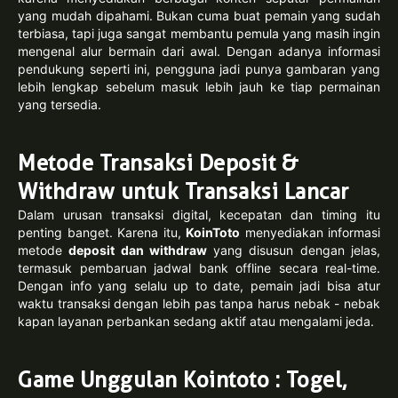
yang mudah dipahami. Bukan cuma buat pemain yang sudah
terbiasa, tapi juga sangat membantu pemula yang masih ingin
mengenal alur bermain dari awal. Dengan adanya informasi
pendukung seperti ini, pengguna jadi punya gambaran yang
lebih lengkap sebelum masuk lebih jauh ke tiap permainan
yang tersedia.
Metode Transaksi Deposit &
Withdraw untuk Transaksi Lancar
Dalam urusan transaksi digital, kecepatan dan timing itu
penting banget. Karena itu,
KoinToto
menyediakan informasi
metode
deposit dan withdraw
yang disusun dengan jelas,
termasuk pembaruan jadwal bank offline secara real-time.
Dengan info yang selalu up to date, pemain jadi bisa atur
waktu transaksi dengan lebih pas tanpa harus nebak - nebak
kapan layanan perbankan sedang aktif atau mengalami jeda.
Game Unggulan Kointoto : Togel,